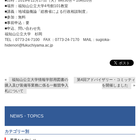
■日時：2019年12月17日（火）8時50分～10時20分
■場所：福知山公立大学4号館101教室
■講義：地域協働論「総務省による行政相談制度」
■参加：無料
■事前申込：要
■申込、問い合わせ先
福知山公立大学 杉岡
TEL：0773-24-7100 FAX ：0773-24-7170 MAIL：sugioka-
hidenori@fukuchiyama.ac.jp
«
福知山公立大学情報学部用図書の
第4回アドバイザリー・コミッティ
購入及び装備等業務に係る一般競争入
を開催しました
»
札について
NEWS・TOPICS
カテゴリー別