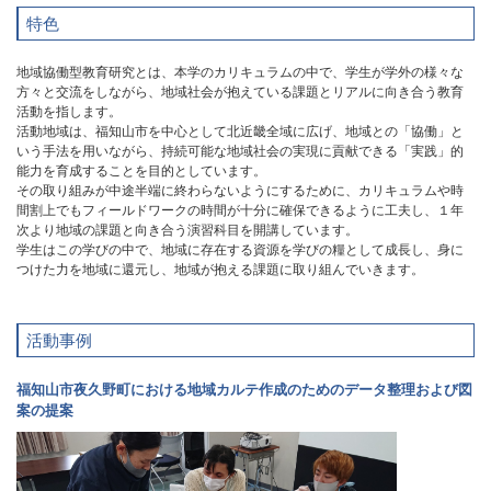
特色
地域協働型教育研究とは、本学のカリキュラムの中で、学生が学外の様々な
方々と交流をしながら、地域社会が抱えている課題とリアルに向き合う教育
活動を指します。
活動地域は、福知山市を中心として北近畿全域に広げ、地域との「協働」と
いう手法を用いながら、持続可能な地域社会の実現に貢献できる「実践」的
能力を育成することを目的としています。
その取り組みが中途半端に終わらないようにするために、カリキュラムや時
間割上でもフィールドワークの時間が十分に確保できるように工夫し、１年
次より地域の課題と向き合う演習科目を開講しています。
学生はこの学びの中で、地域に存在する資源を学びの糧として成長し、身に
つけた力を地域に還元し、地域が抱える課題に取り組んでいきます。
活動事例
福知山市夜久野町における地域カルテ作成のためのデータ整理および図
案の提案