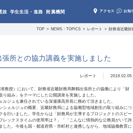
アクセス
お知
選抜
学生生活・進路
附属機関
TOP
NEWS・TOPICS
レポート
財務省近畿財
出張所との協力講義を実施しました
レポート
2018.02.05
杉岡准教授）において、財務省近畿財務局舞鶴出張所との協働により「財
取り組み」をテーマにした公開講座を実施しました。
ェルジュも兼任されている深瀬康高所長に務めて頂きました。
ンシェルジュの概要、近畿財務局による協働型地域創生の取り組みにつ
クを行いました。学生からは「財務局が主導するプロジェクトのスピー
フレックスタイムの使用率は？」「「こんなに情熱的な公務員がいて誇
ました。今後も国・都道府県・市町村と連携しながら、地域協働教育に