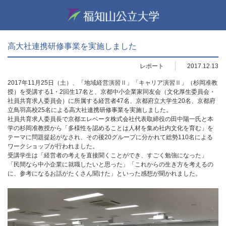
高大社連携研修事業を実施しました
レポート
2017.12.13
2017年11月25日（土）、「地域経営演習Ⅱ」「キャリア演習Ⅱ」（杉岡准教
授）を受講する1・2回生17名と、京都中小企業家同友会（文化厚生委員会・
社員共育求人委員会）に所属する経営者47名、京都府立大学生20名、京都府
立鳥羽高校25名による高大社連携研修事業を実施しました。
社員共育求人委員長で京都エレベータ株式会社代表取締役の田中陽一氏と本
学の杉岡准教授から「多様性を認めることは人材を集め社内文化を育む」を
テーマに問題提起がなされ、その後20グループに分かれて総勢110名による
ワークショップが行われました。
受講学生は「経営者の考えを直接聞くことができ、すごく勉強になった」
「民間なら中小企業に就職したいと思った」「これからの生き方を考えるの
に、参考になるお話がたくさん聞けた」といった感想が聞かれました。