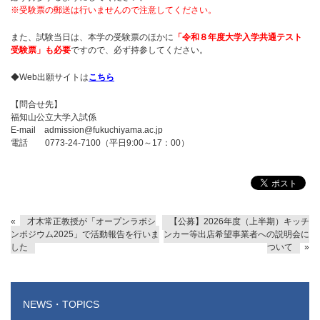
※受験票の郵送は行いませんので注意してください。
また、試験当日は、本学の受験票のほかに
「令和８年度大学入学共通テスト
受験票」も必要
ですので、必ず持参してください。
◆Web出願サイトは
こちら
【問合せ先】
福知山公立大学入試係
E-mail admission@fukuchiyama.ac.jp
電話 0773-24-7100（平日9:00～17：00）
«
才木常正教授が「オープンラボシ
【公募】2026年度（上半期）キッチ
ンポジウム2025」で活動報告を行いま
ンカー等出店希望事業者への説明会に
した
ついて
»
NEWS・TOPICS