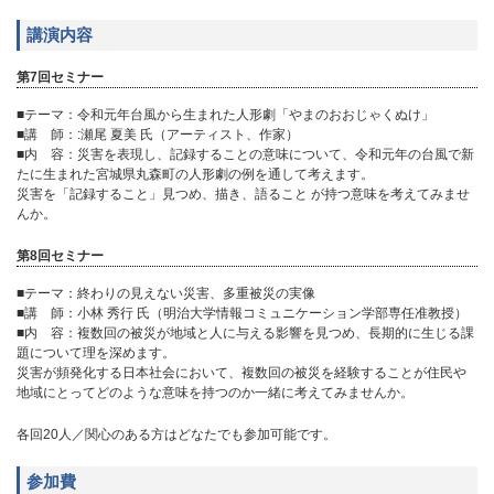
講演内容
第7回セミナー
■テーマ：令和元年台風から生まれた人形劇「やまのおおじゃくぬけ」
■講 師：:瀬尾 夏美 氏（アーティスト、作家）
■内 容：災害を表現し、記録することの意味について、令和元年の台風で新
たに生まれた宮城県丸森町の人形劇の例を通して考えます。
災害を「記録すること」見つめ、描き、語ること が持つ意味を考えてみませ
んか。
第8回セミナー
■テーマ：終わりの見えない災害、多重被災の実像
■講 師：小林 秀行 氏（明治大学情報コミュニケーション学部専任准教授）
■内 容：複数回の被災が地域と人に与える影響を見つめ、長期的に生じる課
題について理を深めます。
災害が頻発化する日本社会において、複数回の被災を経験することが住民や
地域にとってどのような意味を持つのか一緒に考えてみませんか。
各回20人／関心のある方はどなたでも参加可能です。
参加費