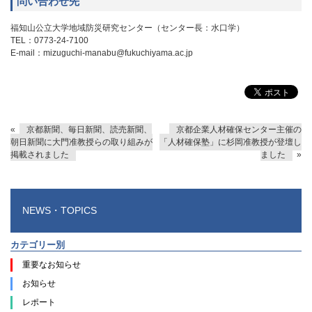
問い合わせ先
福知山公立大学地域防災研究センター（センター長：水口学）
TEL：0773-24-7100
E-mail：mizuguchi-manabu@fukuchiyama.ac.jp
«
京都新聞、毎日新聞、読売新聞、
京都企業人材確保センター主催の
朝日新聞に大門准教授らの取り組みが
「人材確保塾」に杉岡准教授が登壇し
掲載されました
ました
»
NEWS・TOPICS
カテゴリー別
重要なお知らせ
お知らせ
レポート