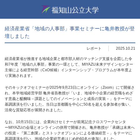
経済産業省「地域の人事部」事業セミナーに亀井教授が登
壇しました
レポート
2025.10.21
経済産業省が推進する
地域企業と都市部人材のマッチング支援を企図した
令
和
7
年度
「地域の人事部」事業の一環として、
MIYAZU
未来デザインセンター
主催による経営幹部
（
CxO
候補）インターンシップ・プログラムが本年度よ
り実施され
ます
。
そのキックオフセミナーが
2025
年
9
月
23
日にオンライン（
Zoom
）にて開催さ
れ、本
学地域経営学部
亀井省吾教授が「いま、地域中小企業の経営職をめざ
す意義と醍醐味－課
題としてのイノベーションと成長の実装－」をテーマに
基調講演を行いました。当日は首
都圏を中心に
50
名を超える参加者が集い、
活発な質疑応答が展開されました。
なお、
10
月
15
日には、
企業向けセミナーが前尾記念クロスワークセンタ
ー
MIYAZU
の会場とオンラインの併用で開催され
、亀井教授が「承継は未来へ
の投資
－『第二創業』
とストックオプションによる価値経営－
」をテーマに
基調講演を行い、地域の企業経営者
はじめ約
60
名が参加しました。