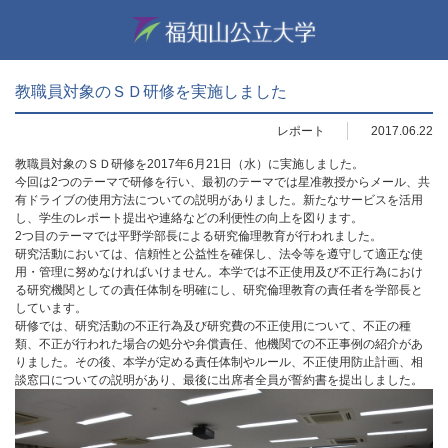
教職員対象のＳＤ研修を実施しました
レポート
2017.06.22
教職員対象のＳＤ研修を2017年6月21日（水）に実施しました。
今回は2つのテーマで研修を行い、最初のテーマでは星准教授からメール、共
有ドライブの使用方法についての説明がありました。新たなサービスを活用
し、学生のレポート提出や連絡などの利便性の向上を図ります。
2つ目のテーマでは平野学部長による研究倫理教育が行われました。
研究活動においては、信頼性と公益性を確保し、法令等を遵守して適正な使
用・管理に努めなければいけません。本学では不正使用及び不正行為におけ
る研究機関としての責任体制を明確にし、研究倫理教育の責任者を学部長と
しています。
研修では、研究活動の不正行為及び研究費の不正使用について、不正の種
類、不正が行われた場合の処分や弁償責任、他機関での不正事例の紹介があ
りました。その後、本学が定める責任体制やルール、不正使用防止計画、相
談窓口についての説明があり、最後に出席者全員が誓約書を提出しました。