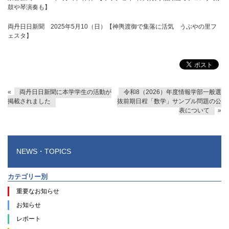
鼓や琴演奏も】
両丹日日新聞 2025年5月10（日）【神輿渡御で集落に活気 うぶやの里フ
ェスタ】
«
両丹日日新聞に本学学生の活動が
令和8（2026）年度情報学部一般選
掲載されました
抜前期日程「数学」サンプル問題の公
表について
»
NEWS・TOPICS
カテゴリー別
重要なお知らせ
お知らせ
レポート