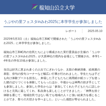
うぶやの里フェスタinみわ2025に本学学生が参加しました
レポート
2025.05.10
2025年5月3日（土）福知山市三和町で開催された「うぶやの里フェスタinみ
わ2025」に本学学生が参加しました。
福知山市三和町内の住民たちにより構成された実行委員会が主催の「うぶや
の里フェスタinみわ2025」が大原神社の境内を会場として開催され、本学1～
4年生の学生10名が参加しました。
当日は好天に恵まれ多くの人出でにぎわうなか、太鼓の奉納演奏、絵画展の
表彰、俳句の投句コーナーなど幅広い行事が行われました。学生たちは子ど
も向け体験ブースを担当し、来場した子どもたちに画用紙や紙コップを使っ
た鯉のぼりづくりを体験してもらったほか、午後からは神輿の担ぎ手として
も参加しました。参加した学生からは「参加してくれた子どもたちに話しか
けると元気に返してくれ、私自身も楽しむことができました」「神輿を担ぐ
体験を通じて、地域住民ではない私でも地域の人々と強い結束力を感じるこ
とができ、祭りの大切さを学べました」といった感想が寄せられました。