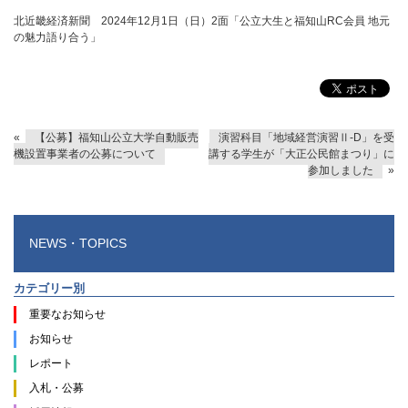
北近畿経済新聞 2024年12月1日（日）2面「公立大生と福知山RC会員 地元
の魅力語り合う」
«
【公募】福知山公立大学自動販売
演習科目「地域経営演習Ⅱ-D」を受
機設置事業者の公募について
講する学生が「大正公民館まつり」に
参加しました
»
NEWS・TOPICS
カテゴリー別
重要なお知らせ
お知らせ
レポート
入札・公募