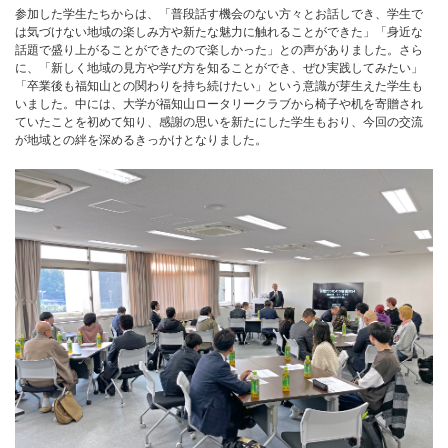
参加した学生たちからは、「普段話す機会のない方々とお話しでき、学生で
は気づけない地域の楽しみ方や新たな魅力に触れることができた」「身近な
話題で盛り上がることができたので楽しかった」との声がありました。さら
に、「新しく地域の見方や学び方を知ることができ、ぜひ実践してみたい」
「卒業後も福知山との関わりを持ち続けたい」という意識が芽生えた学生も
いました。中には、大学が福知山ロータリークラブから椅子や机を寄贈され
ていたことを初めて知り、感謝の思いを新たにした学生もおり、今回の交流
が地域との絆を深めるきっかけとなりました。