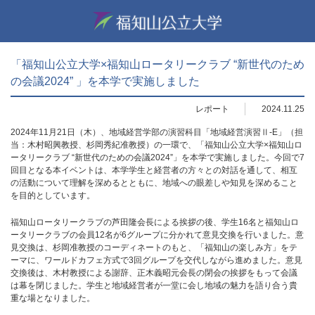
「福知山公立大学×福知山ロータリークラブ “新世代のため
の会議2024” 」を本学で実施しました
レポート
2024.11.25
2024年11月21日（木）、地域経営学部の演習科目「地域経営演習Ⅱ-E」（担
当：木村昭興教授、杉岡秀紀准教授）の一環で、「福知山公立大学×福知山ロ
ータリークラブ “新世代のための会議2024”」を本学で実施しました。今回で7
回目となる本イベントは、本学学生と経営者の方々との対話を通して、相互
の活動について理解を深めるとともに、地域への眼差しや知見を深めること
を目的としています。
福知山ロータリークラブの芦田隆会長による挨拶の後、学生16名と福知山ロ
ータリークラブの会員12名が6グループに分かれて意見交換を行いました。意
見交換は、杉岡准教授のコーディネートのもと、「福知山の楽しみ方」をテ
ーマに、ワールドカフェ方式で3回グループを交代しながら進めました。意見
交換後は、木村教授による謝辞、正木義昭元会長の閉会の挨拶をもって会議
は幕を閉じました。学生と地域経営者が一堂に会し地域の魅力を語り合う貴
重な場となりました。