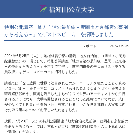
特別公開講座「地方自治の最前線－豊岡市と京都府の事例
から考える－」でゲストスピーカーを招聘しました
レポート
2024.06.26
2024年6月25日（火）、地域経営学部の講義「地方自治論」（担当：杉岡秀
紀准教授）の一環として、特別公開講座「地方自治の最前線－豊岡市と京都
府の事例から考える－」を本学で開催し、前豊岡市長の中貝宗治氏（本学客
員教授）をゲストスピーカーに招聘しました。
講義では「なぜ豊岡は世界に注目されるのか－ローカルを極めることが真の
グローバル－」をテーマに、コウノトリも住めるようなまちづくりを考える
環境経済戦略や、演劇を活用したまちづくりで世界のアーティストから注目
されるようになり、大学も開校されることとなった経緯についてなど、人口
が少なくても世界から尊敬され、尊重される「小さな世界都市」の実現に向
けた取り組みについてお話しいただきました。
次回、7月23日（火）の
特別公開講座「地方自治の最前線－豊岡市と京都府の
事例から考える－」
では、京都府助言役（前京都府副知事）の山下晃正氏に
ご講演いただきます。