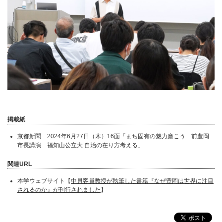
掲載紙
京都新聞 2024年6月27日（木）16面「まち固有の魅力磨こう 前豊岡
市長講演 福知山公立大 自治の在り方考える」
関連URL
本学ウェブサイト【
中貝客員教授が執筆した書籍『なぜ豊岡は世界に注目
されるのか』が刊行されました
】