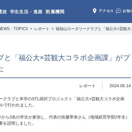
アクセス
お知
選抜
学生生活・進路
附属機関
NEWS・TOPICS
レポート
福知山ロータリークラブと「福公大×芸観大
ブと「福公大×芸観大コラボ企画課」がプ
た
レポート
2024.06.14
リークラブと本学のSTL採択プロジェクト「福公大×芸観大コラボ企画
ールで行われました。
学から3名の学生が参加し、代表の佐藤寧来さん（地域経営学部2年生）
要を説明しました。