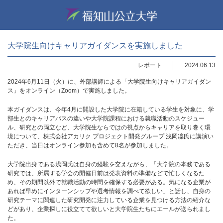
大学院生向けキャリアガイダンスを実施しました
レポート
2024.06.13
2024年6月11日（火）に、外部講師による「大学院生向けキャリアガイダン
ス」をオンライン（Zoom）で実施しました。
本ガイダンスは、今年4月に開設した大学院に在籍している学生を対象に、学
部生とのキャリアパスの違いや大学院課程における就職活動のスケジュー
ル、研究との両立など、大学院生ならではの視点からキャリアを取り巻く環
境について、株式会社アカリク プロジェクト開発グループ 浅岡凜氏に講演い
ただき、当日はオンライン参加も含めて8名が参加しました。
大学院出身である浅岡氏は自身の経験を交えながら、「大学院の本務である
研究では、所属する学会の開催日前は発表資料の準備などで忙しくなるた
め、その期間以外で就職活動の時間を確保する必要がある。気になる企業が
あれば早めにインターンシップや選考情報を調べて欲しい」と話し、自身の
研究テーマに関連した研究開発に注力している企業を見つける方法の紹介な
どがあり、企業探しに役立てて欲しいと大学院生たちにエールが送られまし
た。