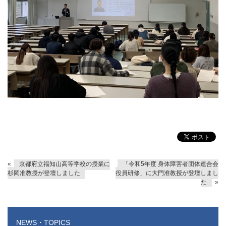
«
京都府立福知山高等学校の授業に
「令和5年度 身体障害者団体連合会
杉岡准教授が登壇しました
役員研修」に大門准教授が登壇しまし
た
»
NEWS・TOPICS