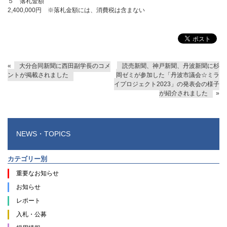
５ 落札金額
2,400,000円 ※落札金額には、消費税は含まない
«
大分合同新聞に西田副学長のコメ
読売新聞、神戸新聞、丹波新聞に杉
ントが掲載されました
岡ゼミが参加した「丹波市議会☆ミラ
イプロジェクト2023」の発表会の様子
が紹介されました
»
NEWS・TOPICS
カテゴリー別
重要なお知らせ
お知らせ
レポート
入札・公募