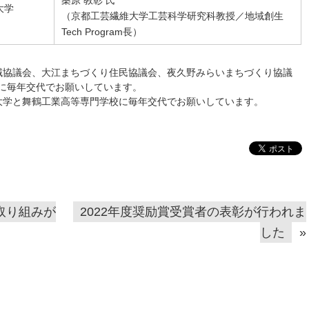
桑原 教彰 氏
大学
（京都工芸繊維大学工芸科学研究科教授／地域創生
Tech Program長）
域協議会、大江まちづくり住民協議会、夜久野みらいまちづくり協議
に毎年交代でお願いしています。
大学と舞鶴工業高等専門学校に毎年交代でお願いしています。
取り組みが
2022年度奨励賞受賞者の表彰が行われま
した
»