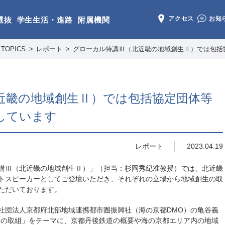
アクセス
お知
選抜
学生生活・進路
附属機関
TOPICS
レポート
グローカル特講Ⅲ（北近畿の地域創生Ⅱ）では包括
近畿の地域創生Ⅱ）では包括協定団体等
しています
レポート
2023.04.19
講Ⅲ（北近畿の地域創生Ⅱ）」（担当：杉岡秀紀准教授）では、北近畿
トスピーカーとしてご登壇いただき、それぞれの立場から地域創生の取
ただいております。
一般社団法人京都府北部地域連携都市圏振興社（海の京都DMO）の亀谷義
Oの取組」をテーマに、京都丹後鉄道の概要や海の京都エリア内の地域