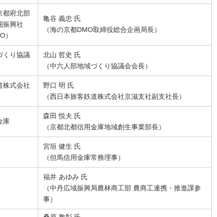
京都府北部
亀谷 義忠 氏
圏振興社
（海の京都DMO取締役総合企画局長）
O）
づくり協議
北山 哲史 氏
（中六人部地域づくり協議会会長）
道株式会社
野口 明 氏
（西日本旅客鉄道株式会社京滋支社副支社長）
森田 悦夫 氏
金庫
（京都北都信用金庫地域創生事業部長）
宮垣 健生 氏
（但馬信用金庫常務理事）
福井 あゆみ 氏
（中丹広域振興局農林商工部 農商工連携・推進課参
事）