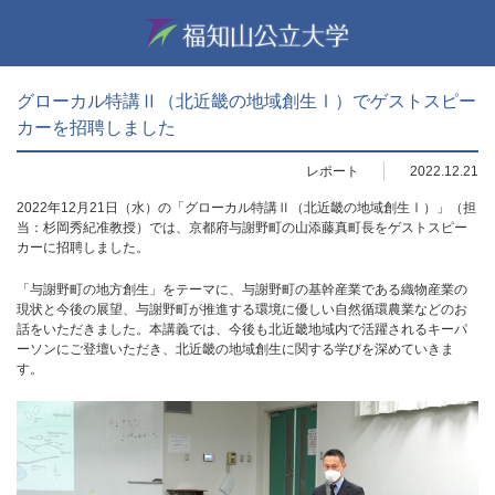
グローカル特講Ⅱ（北近畿の地域創生Ⅰ）でゲストスピー
カーを招聘しました
レポート
2022.12.21
2022年12月21日（水）の「グローカル特講Ⅱ（北近畿の地域創生Ⅰ）」（担
当：杉岡秀紀准教授）では、京都府与謝野町の山添藤真町長をゲストスピー
カーに招聘しました。
「与謝野町の地方創生」をテーマに、与謝野町の基幹産業である織物産業の
現状と今後の展望、与謝野町が推進する環境に優しい自然循環農業などのお
話をいただきました。本講義では、今後も北近畿地域内で活躍されるキーパ
ーソンにご登壇いただき、北近畿の地域創生に関する学びを深めていきま
す。