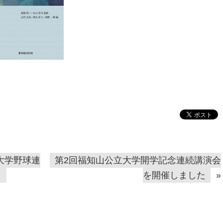
大学野球連
第2回福知山公立大学開学記念連続講演会
）
を開催しました
»