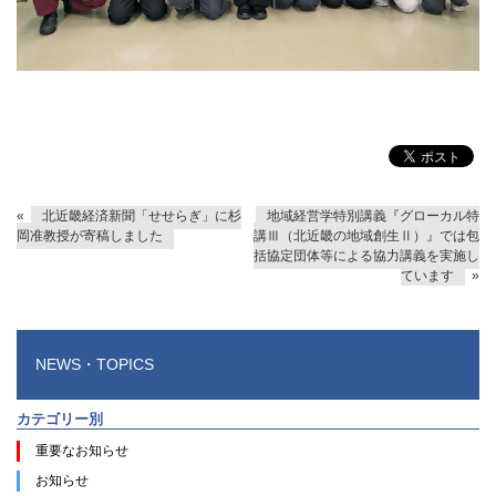
«
北近畿経済新聞「せせらぎ」に杉
地域経営学特別講義『グローカル特
岡准教授が寄稿しました
講Ⅲ（北近畿の地域創生Ⅱ）』では包
括協定団体等による協力講義を実施し
ています
»
NEWS・TOPICS
カテゴリー別
重要なお知らせ
お知らせ