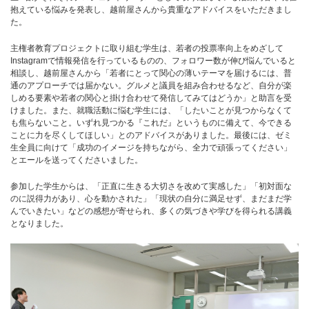
抱えている悩みを発表し、越前屋さんから貴重なアドバイスをいただきまし
た。
主権者教育プロジェクトに取り組む学生は、若者の投票率向上をめざして
Instagramで情報発信を行っているものの、フォロワー数が伸び悩んでいると
相談し、越前屋さんから「若者にとって関心の薄いテーマを届けるには、普
通のアプローチでは届かない。グルメと議員を組み合わせるなど、自分が楽
しめる要素や若者の関心と掛け合わせて発信してみてはどうか」と助言を受
けました。また、就職活動に悩む学生には、「したいことが見つからなくて
も焦らないこと。いずれ見つかる『これだ』というものに備えて、今できる
ことに力を尽くしてほしい」とのアドバイスがありました。最後には、ゼミ
生全員に向けて「成功のイメージを持ちながら、全力で頑張ってください」
とエールを送ってくださいました。
参加した学生からは、「正直に生きる大切さを改めて実感した」「初対面な
のに説得力があり、心を動かされた」「現状の自分に満足せず、まだまだ学
んでいきたい」などの感想が寄せられ、多くの気づきや学びを得られる講義
となりました。