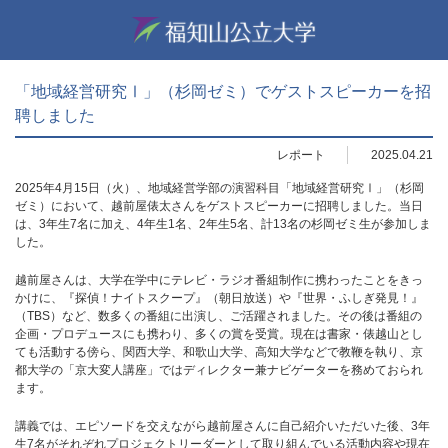
「地域経営研究Ⅰ」（杉岡ゼミ）でゲストスピーカーを招
聘しました
レポート
2025.04.21
2025年4月15日（火）、地域経営学部の演習科目「地域経営研究Ⅰ」（杉岡
ゼミ）において、越前屋俵太さんをゲストスピーカーに招聘しました。当日
は、3年生7名に加え、4年生1名、2年生5名、計13名の杉岡ゼミ生が参加しま
した。
越前屋さんは、大学在学中にテレビ・ラジオ番組制作に携わったことをきっ
かけに、『探偵！ナイトスクープ』（朝日放送）や『世界・ふしぎ発見！』
（TBS）など、数多くの番組に出演し、ご活躍されました。その後は番組の
企画・プロデュースにも携わり、多くの賞を受賞。現在は書家・俵越山とし
ても活動する傍ら、関西大学、和歌山大学、高知大学などで教鞭を執り、京
都大学の「京大変人講座」ではディレクター兼ナビゲーターを務めておられ
ます。
講義では、エピソードを交えながら越前屋さんに自己紹介いただいた後、3年
生7名がそれぞれプロジェクトリーダーとして取り組んでいる活動内容や現在