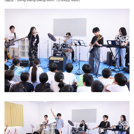
3曲目：Bling-Bang-Bang-Born（Creepy Nuts）