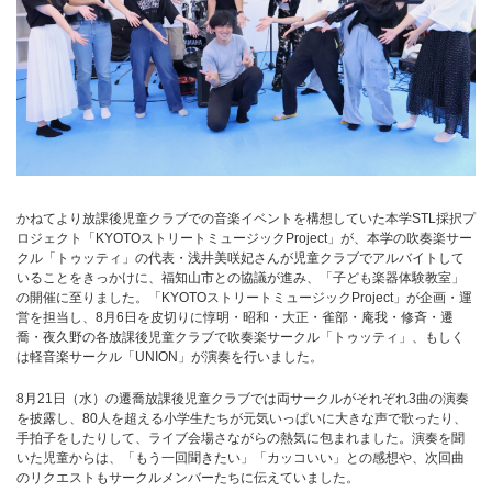
かねてより放課後児童クラブでの音楽イベントを構想していた本学STL採択プ
ロジェクト「KYOTOストリートミュージックProject」が、本学の吹奏楽サー
クル「トゥッティ」の代表・浅井美咲妃さんが児童クラブでアルバイトして
いることをきっかけに、福知山市との協議が進み、「子ども楽器体験教室」
の開催に至りました。「KYOTOストリートミュージックProject」が企画・運
営を担当し、8月6日を皮切りに惇明・昭和・大正・雀部・庵我・修斉・遷
喬・夜久野の各放課後児童クラブで吹奏楽サークル「トゥッティ」、もしく
は軽音楽サークル「UNION」が演奏を行いました。
8月21日（水）の遷喬放課後児童クラブでは両サークルがそれぞれ3曲の演奏
を披露し、80人を超える小学生たちが元気いっぱいに大きな声で歌ったり、
手拍子をしたりして、ライブ会場さながらの熱気に包まれました。演奏を聞
いた児童からは、「もう一回聞きたい」「カッコいい」との感想や、次回曲
のリクエストもサークルメンバーたちに伝えていました。