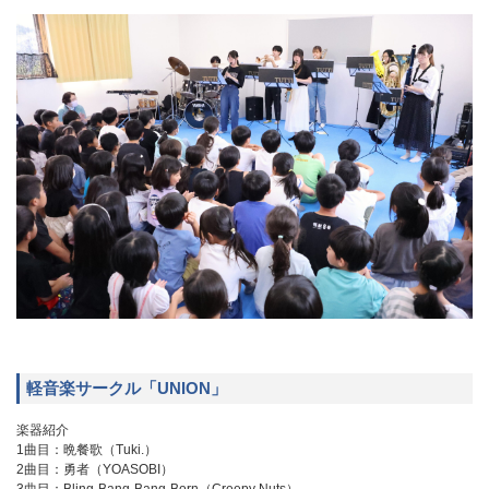
軽音楽サークル「UNION」
楽器紹介
1曲目：晩餐歌（Tuki.）
2曲目：勇者（YOASOBI）