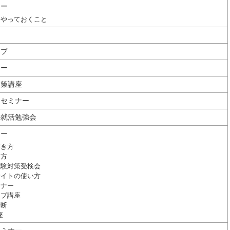
ナー
にやっておくこと
ップ
ナー
対策講座
フセミナー
の就活勉強会
ナー
書き方
け方
試験対策受検会
サイトの使い方
マナー
ップ講座
診断
座