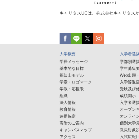
キャリタスUCは、株式会社キャリタス
大学概要
入学者選
学長メッセージ
学部別選
基本的な目標
学生募集
福知山モデル
Web出願
学章・ロゴマーク
入学辞退
学歌・応援歌
受験及び
組織
成績開示
法人情報
入学者選
教育情報
オープン
連携協定
オンライ
寄附のご案内
個別大学
キャンパスマップ
教員対象
アクセス
入試広報用