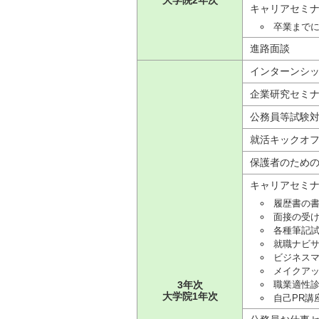
大学院2年次
キャリアセミ
卒業まで
進路面談
インターンシ
企業研究セミ
公務員等試験
就活キックオ
保護者のため
キャリアセミ
履歴書の
面接の受
各種筆記
就職ナビ
ビジネス
メイクア
3年次
職業適性
大学院1年次
自己PR講