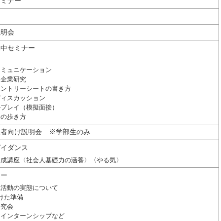
セミナー
説明会
集中セミナー
コミュニケーション
、企業研究
エントリーシートの書き方
ディスカッション
ルプレイ（模擬面接）
会の歩き方
望者向け説明会 ※学部生のみ
ガイダンス
形成講座〈社会人基礎力の涵養〉〈やる気〉
ナー
職活動の実態について
けた準備
研究会
、インターンシップなど