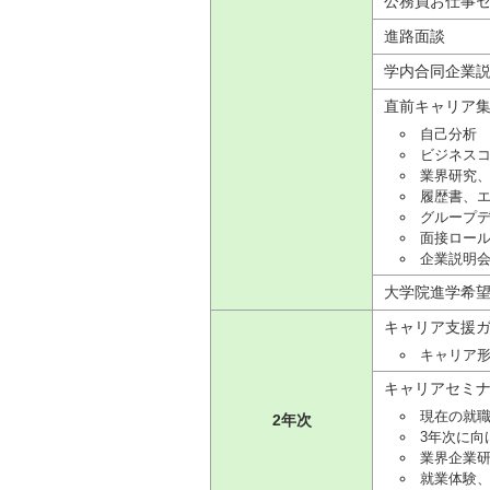
公務員お仕事
進路面談
学内合同企業
直前キャリア
自己分析
ビジネス
業界研究
履歴書、
グループ
面接ロー
企業説明
大学院進学希
キャリア支援
キャリア
キャリアセミ
現在の就
2年次
3年次に向
業界企業
就業体験