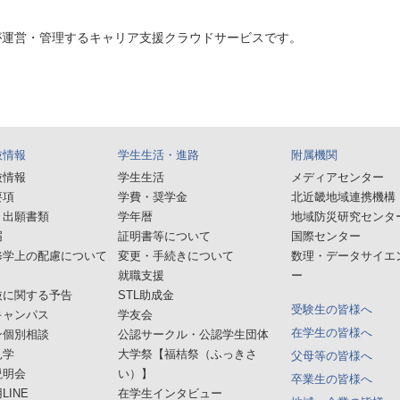
が運営・管理するキャリア支援クラウドサービスです。
抜情報
学生生活・進路
附属機関
抜情報
学生生活
メディアセンター
要項
学費・奨学金
北近畿地域連携機構
・出願書類
学年暦
地域防災研究センタ
届
証明書等について
国際センター
修学上の配慮について
変更・手続きについて
数理・データサイエ
就職支援
ー
抜に関する予告
STL助成金
受験生の皆様へ
キャンパス
学友会
在学生の皆様へ
ン個別相談
公認サークル・公認学生団体
見学
大学祭【福桔祭（ふっきさ
父母等の皆様へ
説明会
い）】
卒業生の皆様へ
LINE
在学生インタビュー