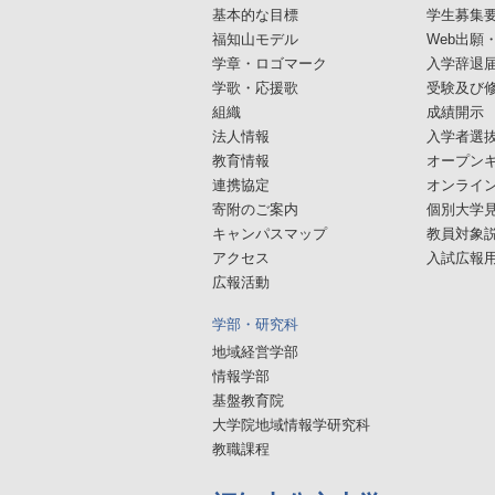
基本的な目標
学生募集
福知山モデル
Web出願
学章・ロゴマーク
入学辞退
学歌・応援歌
受験及び
組織
成績開示
法人情報
入学者選
教育情報
オープン
連携協定
オンライ
寄附のご案内
個別大学
キャンパスマップ
教員対象
アクセス
入試広報用
広報活動
学部・研究科
地域経営学部
情報学部
基盤教育院
大学院地域情報学研究科
教職課程