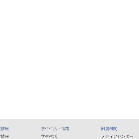
抜情報
学生生活・進路
附属機関
抜情報
学生生活
メディアセンター