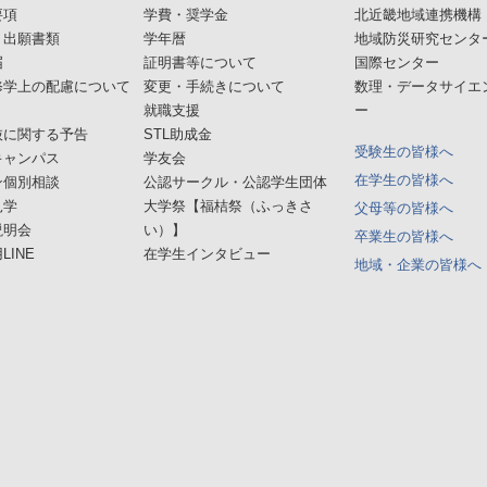
要項
学費・奨学金
北近畿地域連携機構
・出願書類
学年暦
地域防災研究センタ
届
証明書等について
国際センター
修学上の配慮について
変更・手続きについて
数理・データサイエ
就職支援
ー
抜に関する予告
STL助成金
受験生の皆様へ
キャンパス
学友会
在学生の皆様へ
ン個別相談
公認サークル・公認学生団体
見学
大学祭【福桔祭（ふっきさ
父母等の皆様へ
説明会
い）】
卒業生の皆様へ
LINE
在学生インタビュー
地域・企業の皆様へ