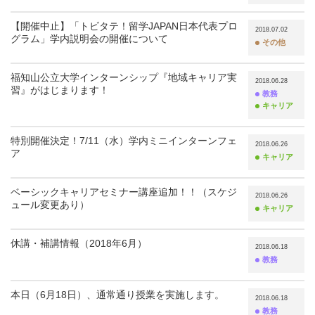
【開催中止】「トビタテ！留学JAPAN日本代表プロ
2018.07.02
グラム」学内説明会の開催について
その他
福知山公立大学インターンシップ『地域キャリア実
2018.06.28
習』がはじまります！
教務
キャリア
特別開催決定！7/11（水）学内ミニインターンフェ
2018.06.26
ア
キャリア
ベーシックキャリアセミナー講座追加！！（スケジ
2018.06.26
ュール変更あり）
キャリア
休講・補講情報（2018年6月）
2018.06.18
教務
本日（6月18日）、通常通り授業を実施します。
2018.06.18
教務