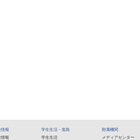
抜情報
学生生活・進路
附属機関
抜情報
学生生活
メディアセンター