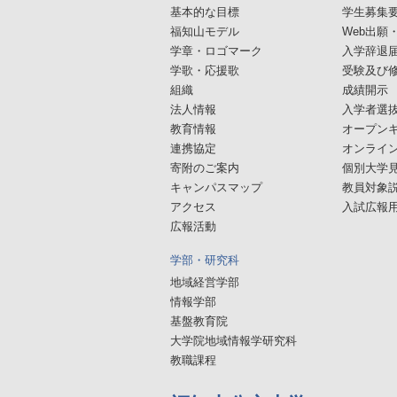
基本的な目標
学生募集
福知山モデル
Web出願
学章・ロゴマーク
入学辞退
学歌・応援歌
受験及び
組織
成績開示
法人情報
入学者選
教育情報
オープン
連携協定
オンライ
寄附のご案内
個別大学
キャンパスマップ
教員対象
アクセス
入試広報用
広報活動
学部・研究科
地域経営学部
情報学部
基盤教育院
大学院地域情報学研究科
教職課程