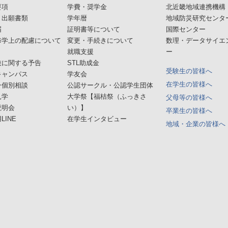
要項
学費・奨学金
北近畿地域連携機構
・出願書類
学年暦
地域防災研究センタ
届
証明書等について
国際センター
修学上の配慮について
変更・手続きについて
数理・データサイエ
就職支援
ー
抜に関する予告
STL助成金
受験生の皆様へ
キャンパス
学友会
在学生の皆様へ
ン個別相談
公認サークル・公認学生団体
見学
大学祭【福桔祭（ふっきさ
父母等の皆様へ
説明会
い）】
卒業生の皆様へ
LINE
在学生インタビュー
地域・企業の皆様へ