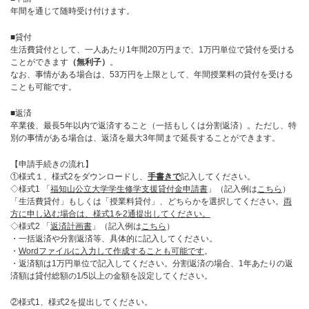
年間を通じて随時受け付けます。
■貸付
生活費貸付として、一人あたり1年間20万円まで、1万円単位で貸付を受ける
ことができます
（無利子）
。
なお、事情がある場合は、53万円を上限として、年間授業料の貸付を受ける
ことも可能です。
■返済
卒業後、最長5年以内で返済すること（一括もしくは分割返済）。ただし、特
別の事情がある場合は、返済を最大3年間まで延長することができます。
【申請手続きの流れ】
①様式１、様式2をダウンロードし、
手書き
で
記入してください。
◇様式1 「
福知山公立大学学生修学支援貸付金申請書
」（記入例は
こちら
）
「生活費貸付」もしくは「授業料貸付」、どちらかを選択してください。
両
方に申し込む場合は、様式1を2通提出してください。
◇様式2 「
返済計画書
」（記入例は
こちら
）
・一括返済や分割返済等、具体的に記入してください。
・
Wordファイルに入力して作成することも可能です
。
・返済額は1万円単位で記入してください。分割返済の場合、1年あたりの返
済額は貸付総額の1/5以上の金額を設定してください。
②様式1、様式2を提出してください。