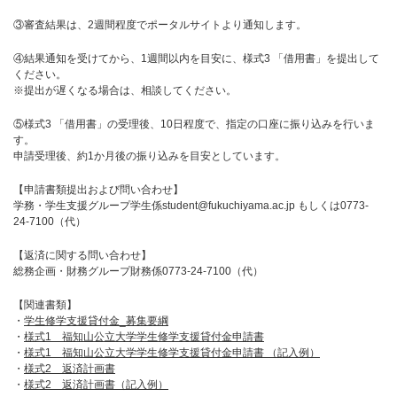
③審査結果は、2週間程度でポータルサイトより通知します。
④結果通知を受けてから、1週間以内を目安に、様式3 「借用書」を提出して
ください。
※提出が遅くなる場合は、相談してください。
⑤様式3 「借用書」の受理後、10日程度で、指定の口座に振り込みを行いま
す。
申請受理後、約1か月後の振り込みを目安としています。
【申請書類提出および問い合わせ】
学務・学生支援グループ学生係student@fukuchiyama.ac.jp もしくは0773-
24-7100（代）
【返済に関する問い合わせ】
総務企画・財務グループ財務係0773-24-7100（代）
【関連書類】
・
学生修学支援貸付金_募集要綱
・
様式1 福知山公立大学学生修学支援貸付金申請書
・
様式1 福知山公立大学学生修学支援貸付金申請書 （記入例）
・
様式2 返済計画書
・
様式2 返済計画書（記入例）