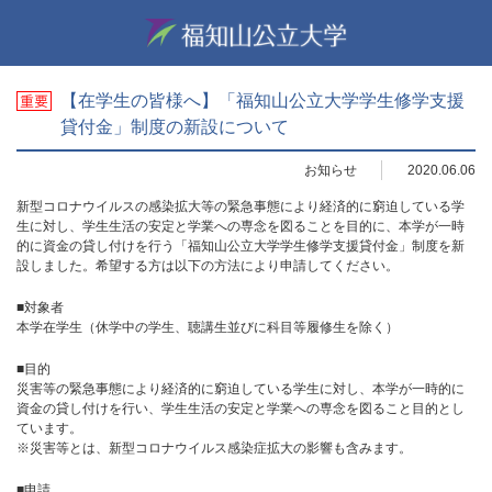
【在学生の皆様へ】「福知山公立大学学生修学支援
貸付金」制度の新設について
お知らせ
2020.06.06
新型コロナウイルスの感染拡大等の緊急事態により経済的に窮迫している学
生に対し、学生生活の安定と学業への専念を図ることを目的に、本学が一時
的に資金の貸し付けを行う「福知山公立大学学生修学支援貸付金」制度を新
設しました。希望する方は以下の方法により申請してください。
■対象者
本学在学生（休学中の学生、聴講生並びに科目等履修生を除く）
■目的
災害等の緊急事態により経済的に窮迫している学生に対し、本学が一時的に
資金の貸し付けを行い、学生生活の安定と学業への専念を図ること目的とし
ています。
※災害等とは、新型コロナウイルス感染症拡大の影響も含みます。
■申請