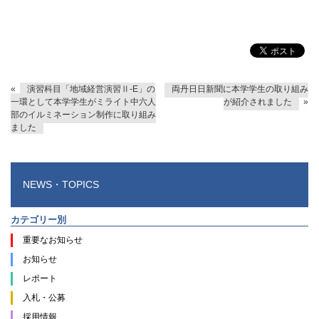
«
演習科目「地域経営演習Ⅱ-E」の
両丹日日新聞に本学学生の取り組み
一環として本学学生がミライト中六人
が紹介されました
»
部のイルミネーション制作に取り組み
ました
NEWS・TOPICS
カテゴリー別
重要なお知らせ
お知らせ
レポート
入札・公募
採用情報