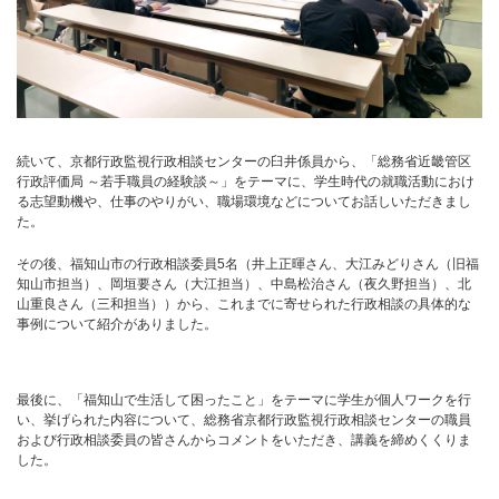
続いて、京都行政監視行政相談センターの臼井係員から、「総務省近畿管区
行政評価局 ～若手職員の経験談～」をテーマに、学生時代の就職活動におけ
る志望動機や、仕事のやりがい、職場環境などについてお話しいただきまし
た。
その後、福知山市の行政相談委員5名（井上正暉さん、大江みどりさん（旧福
知山市担当）、岡垣要さん（大江担当）、中島松治さん（夜久野担当）、北
山重良さん（三和担当））から、これまでに寄せられた行政相談の具体的な
事例について紹介がありました。
最後に、「福知山で生活して困ったこと」をテーマに学生が個人ワークを行
い、挙げられた内容について、総務省京都行政監視行政相談センターの職員
および行政相談委員の皆さんからコメントをいただき、講義を締めくくりま
した。