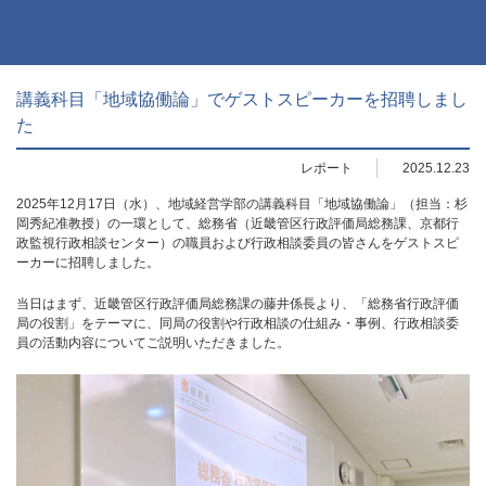
講義科目「地域協働論」でゲストスピーカーを招聘しまし
た
レポート
2025.12.23
2025年12月17日（水）、地域経営学部の講義科目「地域協働論」（担当：杉
岡秀紀准教授）の一環として、総務省（近畿管区行政評価局総務課、京都行
政監視行政相談センター）の職員および行政相談委員の皆さんをゲストスピ
ーカーに招聘しました。
当日はまず、近畿管区行政評価局総務課の藤井係長より、「総務省行政評価
局の役割」をテーマに、同局の役割や行政相談の仕組み・事例、行政相談委
員の活動内容についてご説明いただきました。