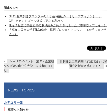
関連リンク
NEXT産業創造プログラム発！学生×福祉の「オリーブフィナンシェ」
CF、セカンドゴール達成し更なる高みへ
地元情報誌に学生団体の取り組みが紹介されました（本学ウェブサイト）
「福知山公立大学STL助成金」採択プロジェクトについて（本学ウェブサ
イト）
«
キャリアイベント「業界・企業研
日刊建設工業新聞「所論諸論」に杉
究会in福知山公立大学」を実施しまし
岡准教授が寄稿しました
»
た
NEWS・TOPICS
カテゴリー別
重要なお知らせ