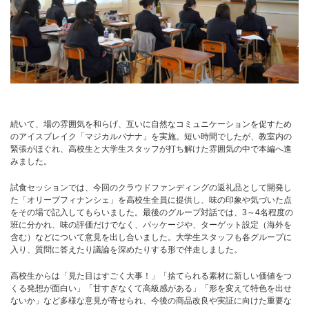
続いて、場の雰囲気を和らげ、互いに自然なコミュニケーションを促すため
のアイスブレイク「マジカルバナナ」を実施。短い時間でしたが、教室内の
緊張がほぐれ、高校生と大学生スタッフが打ち解けた雰囲気の中で本編へ進
みました。
試食セッションでは、今回のクラウドファンディングの返礼品として開発し
た「オリーブフィナンシェ」を高校生全員に提供し、味の印象や気づいた点
をその場で記入してもらいました。最後のグループ対話では、3～4名程度の
班に分かれ、味の評価だけでなく、パッケージや、ターゲット設定（海外を
含む）などについて意見を出し合いました。大学生スタッフも各グループに
入り、質問に答えたり議論を深めたりする形で伴走しました。
高校生からは「見た目はすごく大事！」「捨てられる素材に新しい価値をつ
くる発想が面白い」「甘すぎなくて高級感がある」「形を変えて特色を出せ
ないか」など多様な意見が寄せられ、今後の商品改良や実証に向けた重要な