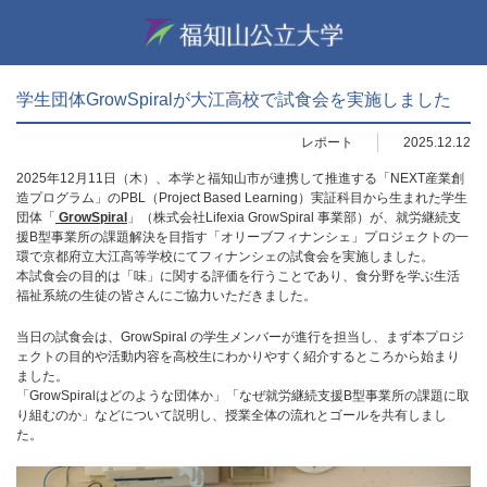
学生団体GrowSpiralが大江高校で試食会を実施しました
レポート
2025.12.12
2025年12月11日（木）、本学と福知山市が連携して推進する「NEXT産業創
造プログラム」のPBL（Project Based Learning）実証科目から生まれた学生
団体「
GrowSpiral
」（株式会社Lifexia GrowSpiral 事業部）が、就労継続支
援B型事業所の課題解決を目指す「オリーブフィナンシェ」プロジェクトの一
環で京都府立大江高等学校にてフィナンシェの試食会を実施しました。
本試食会の目的は「味」に関する評価を行うことであり、食分野を学ぶ生活
福祉系統の生徒の皆さんにご協力いただきました。
当日の試食会は、GrowSpiral の学生メンバーが進行を担当し、まず本プロジ
ェクトの目的や活動内容を高校生にわかりやすく紹介するところから始まり
ました。
「GrowSpiralはどのような団体か」「なぜ就労継続支援B型事業所の課題に取
り組むのか」などについて説明し、授業全体の流れとゴールを共有しまし
た。