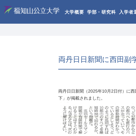
大学概要
学部・研究科
入学者
両丹日日新聞に西田副
両丹日日新聞（2025年10月2日付）
下」が掲載されました。