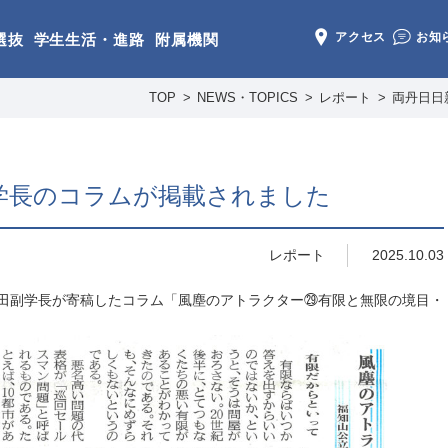
アクセス
お知
選抜
学生生活・進路
附属機関
TOP
NEWS・TOPICS
レポート
両丹日日
学長のコラムが掲載されました
レポート
2025.10.03
に西田副学長が寄稿したコラム「風塵のアトラクター㉙有限と無限の境目・