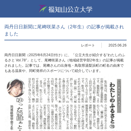
両丹日日新聞に尾﨑咲菜さん（2年生）の記事が掲載され
ました
レポート
2025.06.26
両丹日日新聞（2025年6月24日付け）に、「公立大生が紹介する“わたしのふ
るさと Vol.78”」として、尾﨑咲菜さん（地域経営学部2年生）の記事が掲載
されました。記事では、尾﨑さんの出身地・鳥取県湯梨浜町の町名の由来で
もある温泉や、同町発祥のスポーツについて紹介しています。