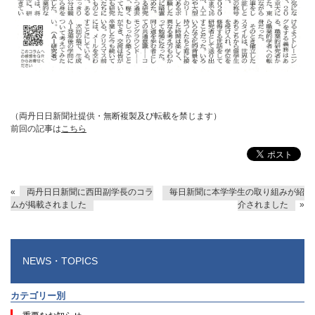
（両丹日日新聞社提供・無断複製及び転載を禁じます）
前回の記事は
こちら
«
両丹日日新聞に西田副学長のコラ
毎日新聞に本学学生の取り組みが紹
ムが掲載されました
介されました
»
NEWS・TOPICS
カテゴリー別