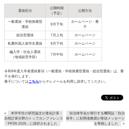
公開時期
選抜区分
公開方法
（予定）
一般選抜・学校推薦型
ホームページ・冊
8月下旬
選抜
子
総合型選抜
7月上旬
ホームページ
私費外国人留学生選抜
8月下旬
ホームページ
編入学・社会人選抜
7月中旬
ホームページ
（地域経営学部）
令和9年度入学者選抜要項（一般選抜・学校推薦型選抜・総合型選抜）は、冊
子を発行します。
冊子については
こちら
からテレメールを利用し請求してください。
«
本学学生の研究論文が進化計算・
自治体学会が発行する機関誌『自治
自然計算分野のトップカンファレンス
体学』に杉岡准教授が巻頭メッセージ
「PPSN 2026」に採択されました
を寄稿しました
»