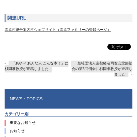
関連URL
雲原村総合案内所ウェブサイト（雲原ファミリーの登録ページ）
«
『あやべ あんな人 こんな本！』に
一般社団法人京都経済同友会北部部
杉岡准教授が寄稿しました
会の第3回例会に杉岡准教授が登壇し
ました
»
NEWS・TOPICS
カテゴリー別
重要なお知らせ
お知らせ