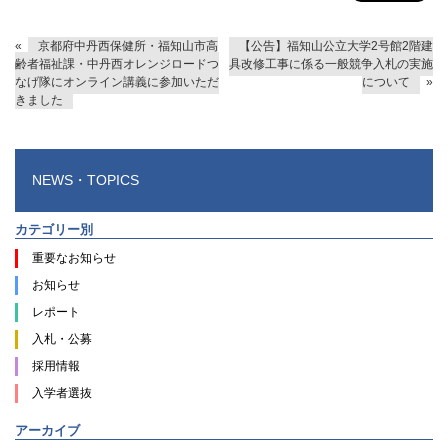
«
京都府中丹西保健所・福知山市高
【公告】福知山公立大学2号館2階建
齢者福祉課・中丹西オレンジロードつ
具改修工事に係る一般競争入札の実施
なげ隊にオンライン講義に参加いただ
について
»
きました
NEWS・TOPICS
カテゴリー別
重要なお知らせ
お知らせ
レポート
入札・公募
採用情報
入学者選抜
アーカイブ