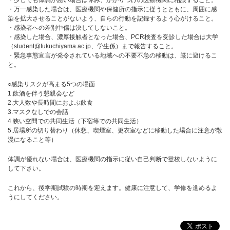
・少しでも体調が悪い場合は休み、かかりつけの医療機関に相談すること。
・万一感染した場合は、医療機関や保健所の指示に従うとともに、周囲に感
染を拡大させることがないよう、自らの行動を記録するよう心がけること。
・感染者への差別中傷は決してしないこと。
・感染した場合、濃厚接触者となった場合、PCR検査を受診した場合は大学
（student@fukuchiyama.ac.jp、学生係）まで報告すること。
・緊急事態宣言が発令されている地域への不要不急の移動は、厳に避けるこ
と。
○感染リスクが高まる5つの場面
1.飲酒を伴う懇親会など
2.大人数や長時間におよぶ飲食
3.マスクなしでの会話
4.狭い空間での共同生活（下宿等での共同生活）
5.居場所の切り替わり（休憩、喫煙室、更衣室などに移動した場合に注意が散
漫になること等）
体調が優れない場合は、医療機関の指示に従い自己判断で登校しないように
して下さい。
これから、後学期試験の時期を迎えます。健康に注意して、学修を進めるよ
うにしてください。