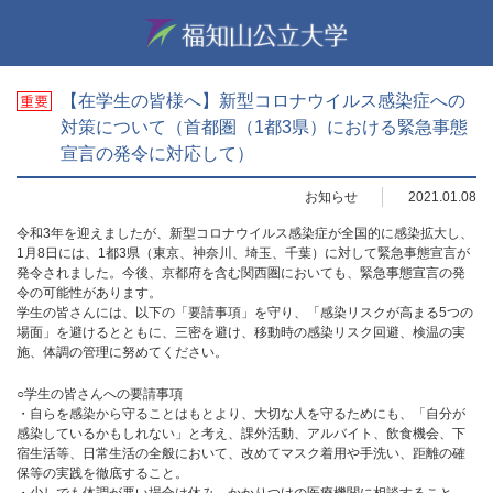
【在学生の皆様へ】新型コロナウイルス感染症への
対策について（首都圏（1都3県）における緊急事態
宣言の発令に対応して）
お知らせ
2021.01.08
令和3年を迎えましたが、新型コロナウイルス感染症が全国的に感染拡大し、
1月8日には、1都3県（東京、神奈川、埼玉、千葉）に対して緊急事態宣言が
発令されました。今後、京都府を含む関西圏においても、緊急事態宣言の発
令の可能性があります。
学生の皆さんには、以下の「要請事項」を守り、「感染リスクが高まる5つの
場面」を避けるとともに、三密を避け、移動時の感染リスク回避、検温の実
施、体調の管理に努めてください。
○学生の皆さんへの要請事項
・自らを感染から守ることはもとより、大切な人を守るためにも、「自分が
感染しているかもしれない」と考え、課外活動、アルバイト、飲食機会、下
宿生活等、日常生活の全般において、改めてマスク着用や手洗い、距離の確
保等の実践を徹底すること。