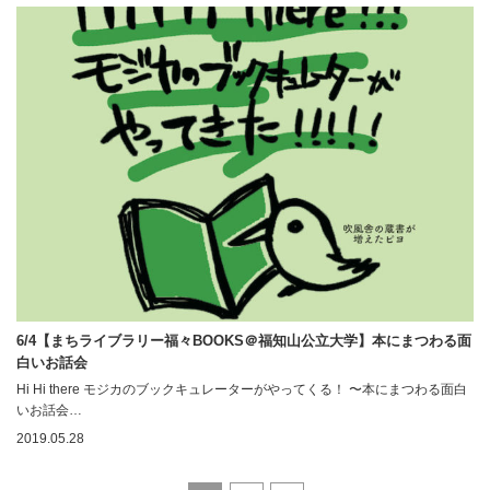
6/4【まちライブラリー福々BOOKS＠福知山公立大学】本にまつわる面
白いお話会
Hi Hi there モジカのブックキュレーターがやってくる！ 〜本にまつわる面白
いお話会…
2019.05.28