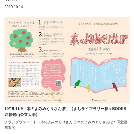
2019.10.14
10/19-11/9「本のよみめぐりさんぽ」【まちライブラリー福々BOOKS
＠福知山公立大学】
チラシダウンロード→本のよみめぐりさんぽ 本のよみめぐりさんぽ〜回遊読
書週間…